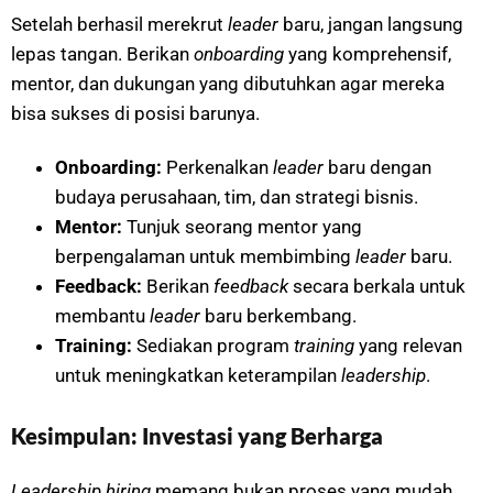
Setelah berhasil merekrut
leader
baru, jangan langsung
lepas tangan. Berikan
onboarding
yang komprehensif,
mentor, dan dukungan yang dibutuhkan agar mereka
bisa sukses di posisi barunya.
Onboarding:
Perkenalkan
leader
baru dengan
budaya perusahaan, tim, dan strategi bisnis.
Mentor:
Tunjuk seorang mentor yang
berpengalaman untuk membimbing
leader
baru.
Feedback:
Berikan
feedback
secara berkala untuk
membantu
leader
baru berkembang.
Training:
Sediakan program
training
yang relevan
untuk meningkatkan keterampilan
leadership
.
Kesimpulan: Investasi yang Berharga
Leadership hiring
memang bukan proses yang mudah.