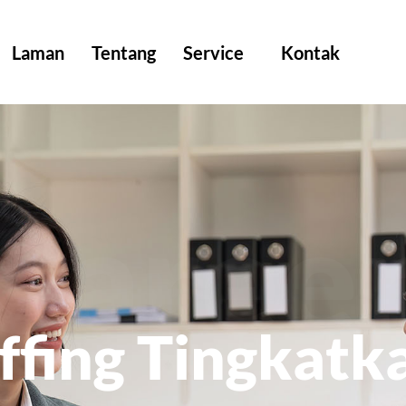
Laman
Tentang
Service
Kontak
Caree
affing Tingkatk