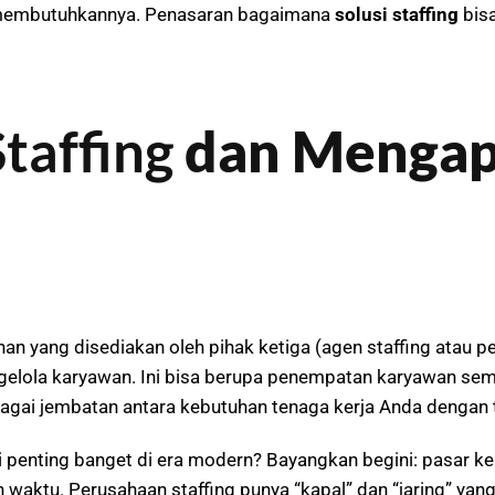
a membutuhkannya. Penasaran bagaimana
solusi staffing
bisa
Staffing
dan Mengap
nan yang disediakan oleh pihak ketiga (agen staffing atau
lola karyawan. Ini bisa berupa penempatan karyawan seme
agai jembatan antara kebutuhan tenaga kerja Anda dengan ta
i penting banget di era modern? Bayangkan begini: pasar kerj
an waktu. Perusahaan staffing punya “kapal” dan “jaring” yan