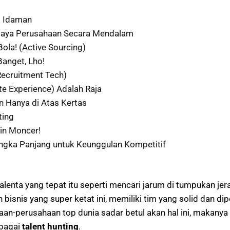
t Idaman
daya Perusahaan Secara Mendalam
la! (Active Sourcing)
Banget, Lho!
Recruitment Tech)
e Experience) Adalah Raja
n Hanya di Atas Kertas
ting
in Moncer!
Jangka Panjang untuk Keunggulan Kompetitif
a yang tepat itu seperti mencari jarum di tumpukan jerami
 bisnis yang super ketat ini, memiliki tim yang solid dan dip
haan-perusahaan top dunia sadar betul akan hal ini, makan
ebagai
talent hunting
.