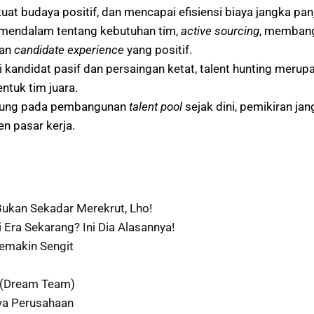
t budaya positif, dan mencapai efisiensi biaya jangka pan
 mendalam tentang kebutuhan tim,
active sourcing
, memban
kan
candidate experience
yang positif.
andidat pasif dan persaingan ketat, talent hunting merupa
tuk tim juara.
antung pada pembangunan
talent pool
sejak dini, pemikiran jan
en pasar kerja.
Bukan Sekadar Merekrut, Lho!
 Era Sekarang? Ini Dia Alasannya!
Semakin Sengit
 (Dream Team)
ya Perusahaan