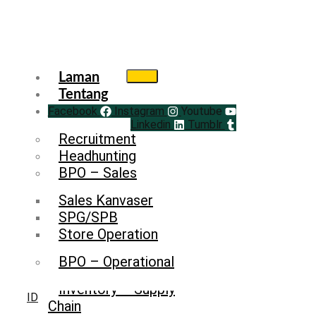
Laman
Tentang
Facebook
Service
Instagram
Youtube
Linkedin
Tumblr
Recruitment
Headhunting
BPO – Sales
Sales Kanvaser
SPG/SPB
Store Operation
BPO – Operational
Inventory – Supply
ID
Chain