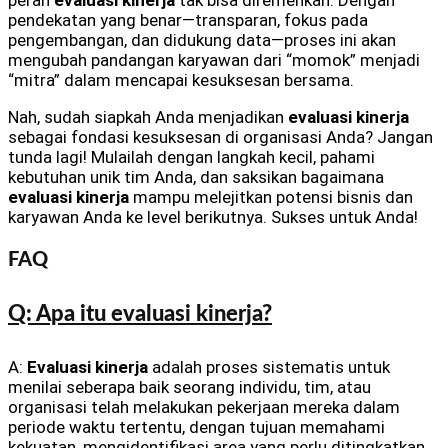
peran
evaluasi kinerja
tak bisa diremehkan. Dengan
pendekatan yang benar—transparan, fokus pada
pengembangan, dan didukung data—proses ini akan
mengubah pandangan karyawan dari “momok” menjadi
“mitra” dalam mencapai kesuksesan bersama.
Nah, sudah siapkah Anda menjadikan
evaluasi kinerja
sebagai fondasi kesuksesan di organisasi Anda? Jangan
tunda lagi! Mulailah dengan langkah kecil, pahami
kebutuhan unik tim Anda, dan saksikan bagaimana
evaluasi kinerja
mampu melejitkan potensi bisnis dan
karyawan Anda ke level berikutnya. Sukses untuk Anda!
FAQ
Q: Apa itu evaluasi kinerja?
A:
Evaluasi kinerja
adalah proses sistematis untuk
menilai seberapa baik seorang individu, tim, atau
organisasi telah melakukan pekerjaan mereka dalam
periode waktu tertentu, dengan tujuan memahami
kekuatan, mengidentifikasi area yang perlu ditingkatkan,