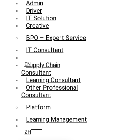
Admin
Driver
IT Solution
Creative
BPO – Expert Service
IT Consultant
Business Consultant
Supply Chain
EN
Consultant
Learning Consultant
Other Professional
Consultant
Platform
Learning Management
System
ZH