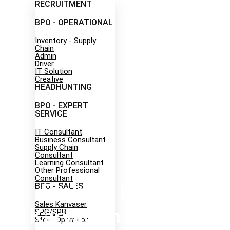
RECRUITMENT
BPO - OPERATIONAL
Inventory - Supply
Chain
Admin
Driver
IT Solution
Creative
HEADHUNTING
Career
BPO - EXPERT
SERVICE
IT Consultant
Business Consultant
Supply Chain
Consultant
Learning Consultant
Other Professional
Consultant
BPO - SALES
Evaluasi Kinerja:
Sales Kanvaser
Karyawan & Bisnis
SPG/SPB
Store Operation