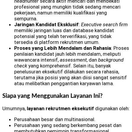
headhunter
secara aktif mencari dan mendekati
profesional yang mungkin tidak sedang mencari
pekerjaan, namun memiliki kualifikasi yang
sempurna.
Jaringan Kandidat Eksklusif
:
Executive search firm
memiliki jaringan luas dan database kandidat
potensial yang telah terverifikasi, yang tidak
tersedia di platform rekrutmen umum.
Proses yang Lebih Mendalam dan Rahasia
: Proses
penilaian kandidat jauh lebih mendalam, meliputi
wawancara intensif,
assessment
, dan
background
check
yang komprehensif. Selain itu, banyak
penelusuran eksekutif dilakukan secara rahasia,
terutama jika posisi yang akan diisi sangat sensitif
atau melibatkan penggantian karyawan lama.
Siapa yang Menggunakan Layanan Ini?
Umumnya,
layanan rekrutmen eksekutif
digunakan oleh:
Perusahaan besar dan multinasional.
Perusahaan yang sedang berkembang pesat dan
membutuhkan pemimpin transformasional.