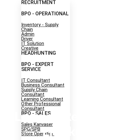
RECRUITMENT
BPO - OPERATIONAL
Inventory - Supply
Chain
Admin
Driver
IT Solution
Creative
HEADHUNTING
Career
BPO - EXPERT
SERVICE
IT Consultant
Business Consultant
Supply Chain
Consultant
Learning Consultant
Other Professional
Consultant
BPO - SALES
Layanan Rekrutmen
Sales Kanvaser
Eksekutif:
SPG/SPB
Store Operation