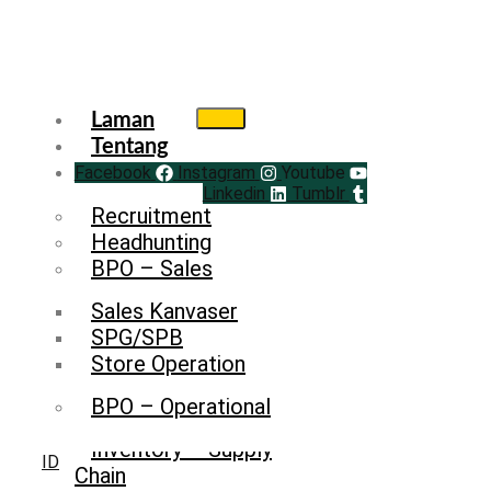
Laman
Tentang
Facebook
Service
Instagram
Youtube
Linkedin
Tumblr
Recruitment
Headhunting
BPO – Sales
Sales Kanvaser
SPG/SPB
Store Operation
BPO – Operational
Inventory – Supply
ID
Chain