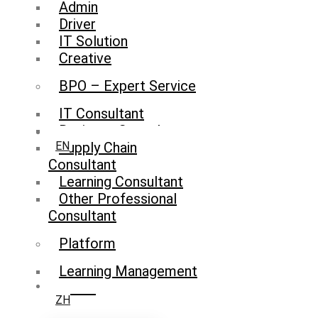
Admin
Driver
IT Solution
Creative
BPO – Expert Service
IT Consultant
Business Consultant
Supply Chain
EN
Consultant
Learning Consultant
Other Professional
Consultant
Platform
Learning Management
System
ZH