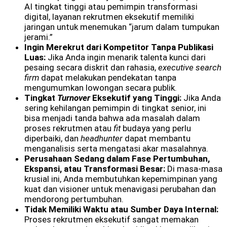
AI tingkat tinggi atau pemimpin transformasi
digital, layanan rekrutmen eksekutif memiliki
jaringan untuk menemukan “jarum dalam tumpukan
jerami.”
Ingin Merekrut dari Kompetitor Tanpa Publikasi
Luas:
Jika Anda ingin menarik talenta kunci dari
pesaing secara diskrit dan rahasia,
executive search
firm
dapat melakukan pendekatan tanpa
mengumumkan lowongan secara publik.
Tingkat
Turnover
Eksekutif yang Tinggi:
Jika Anda
sering kehilangan pemimpin di tingkat senior, ini
bisa menjadi tanda bahwa ada masalah dalam
proses rekrutmen atau
fit
budaya yang perlu
diperbaiki, dan
headhunter
dapat membantu
menganalisis serta mengatasi akar masalahnya.
Perusahaan Sedang dalam Fase Pertumbuhan,
Ekspansi, atau Transformasi Besar:
Di masa-masa
krusial ini, Anda membutuhkan kepemimpinan yang
kuat dan visioner untuk menavigasi perubahan dan
mendorong pertumbuhan.
Tidak Memiliki Waktu atau Sumber Daya Internal:
Proses rekrutmen eksekutif sangat memakan