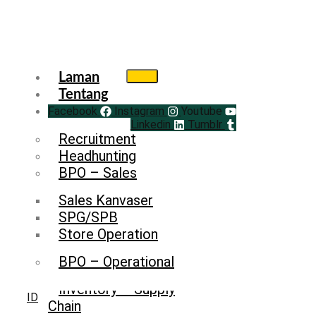
Laman
Tentang
Facebook
Service
Instagram
Youtube
Linkedin
Tumblr
Recruitment
Headhunting
BPO – Sales
Sales Kanvaser
SPG/SPB
Store Operation
BPO – Operational
Inventory – Supply
ID
Chain