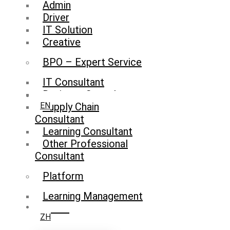
Admin
Driver
IT Solution
Creative
BPO – Expert Service
IT Consultant
Business Consultant
Supply Chain
EN
Consultant
Learning Consultant
Other Professional
Consultant
Platform
Learning Management
System
ZH