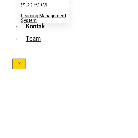
Cerdas Bisnis Modern
PLATFORM
Learning Management
System
Kontak
Team
X