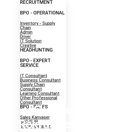
RECRUITMENT
BPO - OPERATIONAL
Inventory - Supply
Chain
Admin
Driver
IT Solution
Creative
HEADHUNTING
Career
BPO - EXPERT
SERVICE
IT Consultant
Business Consultant
Supply Chain
Consultant
Learning Consultant
Other Professional
Consultant
BPO - SALES
Outsourcing
Sales Kanvaser
Rekrutmen: Solusi
SPG/SPB
Store Operation