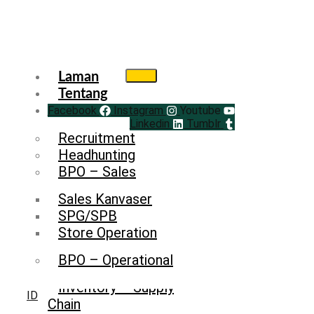
Laman
Tentang
Facebook
Service
Instagram
Youtube
Linkedin
Tumblr
Recruitment
Headhunting
BPO – Sales
Sales Kanvaser
SPG/SPB
Store Operation
BPO – Operational
Inventory – Supply
ID
Chain