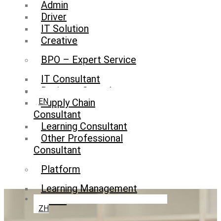
Admin
Driver
IT Solution
Creative
BPO – Expert Service
IT Consultant
Business Consultant
Supply Chain
EN
Consultant
Learning Consultant
Other Professional
Consultant
Platform
Learning Management
System
ZH