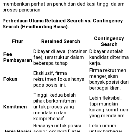
memberikan perhatian penuh dan dedikasi tinggi dalam
proses pencarian.
Perbedaan Utama Retained Search vs. Contingency
Search (Headhunting Biasa):
Contingency
Fitur
Retained Search
Search
Dibayar di awal (retainer
Dibayar setelah
Fee
fee), terstruktur dalam
kandidat diterima
Pembayaran
beberapa tahap.
kerja.
Firma rekrutmen
Eksklusif, firma
mengerjakan
Fokus
rekrutmen fokus hanya
banyak posisi dari
pada posisi ini.
berbagai klien.
Tinggi, kedua belah
Lebih fleksibel,
pihak berkomitmen
tapi mungkin
Komitmen
untuk proses yang
kurang komitmen
mendalam dan
yang mendalam.
komprehensif.
Biasanya untuk posisi
Lebih umum
Jenis Posisi
senior, eksekutif, atau
untuk berbagai