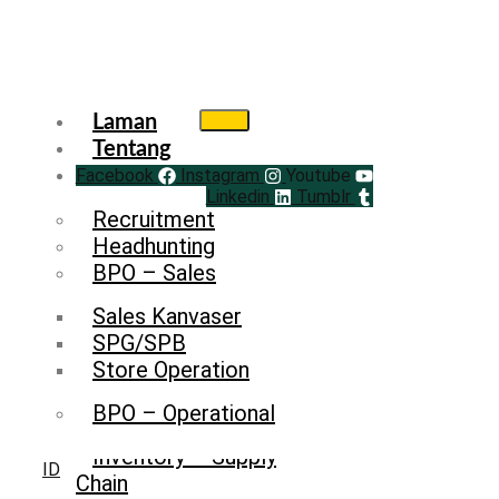
Laman
Tentang
Facebook
Service
Instagram
Youtube
Linkedin
Tumblr
Recruitment
Headhunting
BPO – Sales
Sales Kanvaser
SPG/SPB
Store Operation
BPO – Operational
Inventory – Supply
ID
Chain