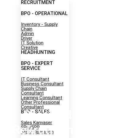
RECRUITMENT
BPO - OPERATIONAL
Inventory - Supply
Chain
Admin
Driver
IT Solution
Creative
HEADHUNTING
Career
BPO - EXPERT
SERVICE
IT Consultant
Business Consultant
Supply Chain
Consultant
Learning Consultant
Other Professional
Consultant
BPO - SALES
Retained Search:
Sales Kanvaser
Rekrutmen Hemat &
SPG/SPB
Store Operation