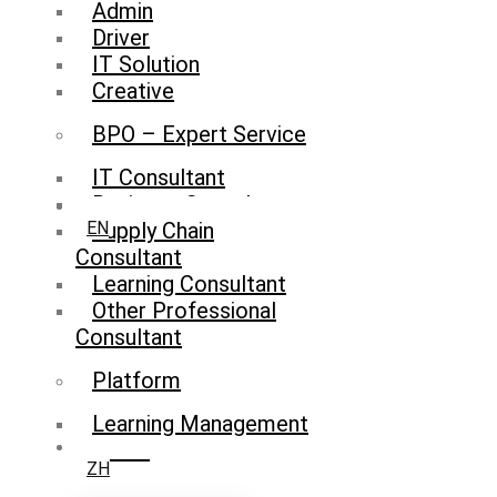
Admin
Driver
IT Solution
Creative
BPO – Expert Service
IT Consultant
Business Consultant
Supply Chain
EN
Consultant
Learning Consultant
Other Professional
Consultant
Platform
Learning Management
System
ZH