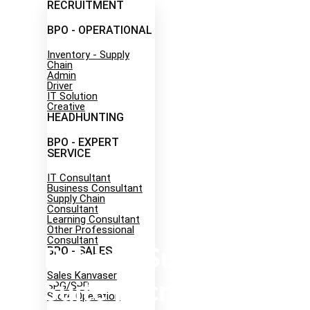
RECRUITMENT
BPO - OPERATIONAL
Inventory - Supply
Chain
Admin
Driver
IT Solution
Creative
HEADHUNTING
Career
BPO - EXPERT
SERVICE
IT Consultant
Business Consultant
Supply Chain
Consultant
Learning Consultant
Other Professional
Consultant
BPO - SALES
Rahasia Sukses C-
Sales Kanvaser
Suite Recruitment
SPG/SPB
Store Operation