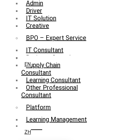
Admin
Driver
IT Solution
Creative
BPO – Expert Service
IT Consultant
Business Consultant
Supply Chain
EN
Consultant
Learning Consultant
Other Professional
Consultant
Platform
Learning Management
System
ZH