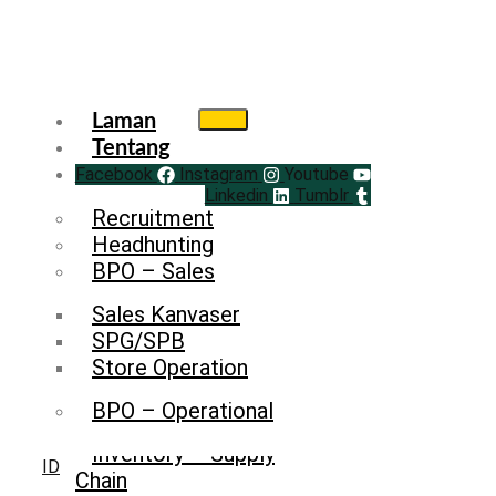
Laman
Tentang
Facebook
Service
Instagram
Youtube
Linkedin
Tumblr
Recruitment
Headhunting
BPO – Sales
Sales Kanvaser
SPG/SPB
Store Operation
BPO – Operational
Inventory – Supply
ID
Chain