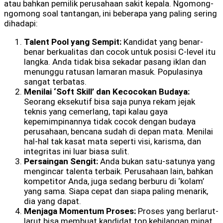
atau bahkan pemilik perusahaan sakit kepala. Ngomong-
ngomong soal tantangan, ini beberapa yang paling sering
dihadapi:
Talent Pool yang Sempit:
Kandidat yang benar-
benar berkualitas dan cocok untuk posisi C-level itu
langka. Anda tidak bisa sekadar pasang iklan dan
menunggu ratusan lamaran masuk. Populasinya
sangat terbatas.
Menilai ‘Soft Skill’ dan Kecocokan Budaya:
Seorang eksekutif bisa saja punya rekam jejak
teknis yang cemerlang, tapi kalau gaya
kepemimpinannya tidak cocok dengan budaya
perusahaan, bencana sudah di depan mata. Menilai
hal-hal tak kasat mata seperti visi, karisma, dan
integritas ini luar biasa sulit.
Persaingan Sengit:
Anda bukan satu-satunya yang
mengincar talenta terbaik. Perusahaan lain, bahkan
kompetitor Anda, juga sedang berburu di ‘kolam’
yang sama. Siapa cepat dan siapa paling menarik,
dia yang dapat.
Menjaga Momentum Proses:
Proses yang berlarut-
larut bisa membuat kandidat top kehilangan minat.