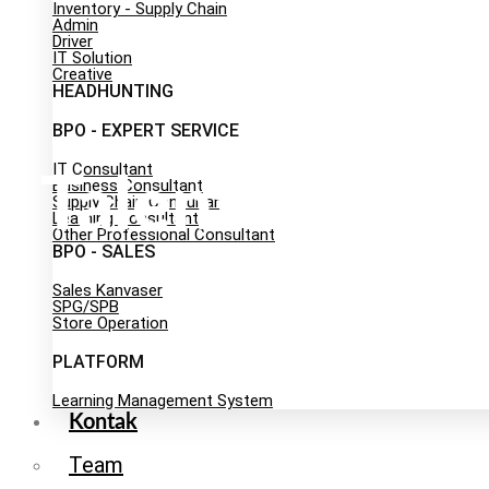
Inventory - Supply Chain
Admin
Driver
IT Solution
Creative
HEADHUNTING
BPO - EXPERT SERVICE
IT Consultant
Talent Acquisi
Business Consultant
Supply Chain Consultant
Learning Consultant
Other Professional Consultant
BPO - SALES
Sales Kanvaser
SPG/SPB
Store Operation
PLATFORM
Learning Management System
Kontak
Team