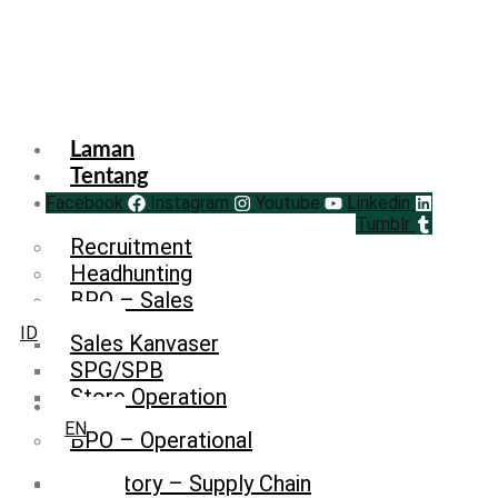
Laman
Tentang
Facebook
Service
Instagram
Youtube
Linkedin
Tumblr
Recruitment
Headhunting
BPO – Sales
ID
Sales Kanvaser
SPG/SPB
Store Operation
EN
BPO – Operational
Inventory – Supply Chain