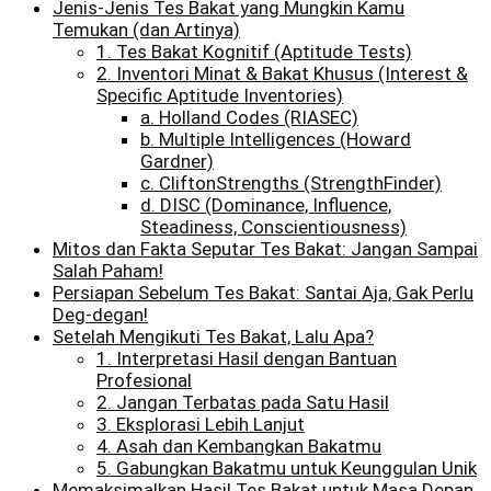
Jenis-Jenis Tes Bakat yang Mungkin Kamu
Temukan (dan Artinya)
1. Tes Bakat Kognitif (Aptitude Tests)
2. Inventori Minat & Bakat Khusus (Interest &
Specific Aptitude Inventories)
a. Holland Codes (RIASEC)
b. Multiple Intelligences (Howard
Gardner)
c. CliftonStrengths (StrengthFinder)
d. DISC (Dominance, Influence,
Steadiness, Conscientiousness)
Mitos dan Fakta Seputar Tes Bakat: Jangan Sampai
Salah Paham!
Persiapan Sebelum Tes Bakat: Santai Aja, Gak Perlu
Deg-degan!
Setelah Mengikuti Tes Bakat, Lalu Apa?
1. Interpretasi Hasil dengan Bantuan
Profesional
2. Jangan Terbatas pada Satu Hasil
3. Eksplorasi Lebih Lanjut
4. Asah dan Kembangkan Bakatmu
5. Gabungkan Bakatmu untuk Keunggulan Unik
Memaksimalkan Hasil Tes Bakat untuk Masa Depan