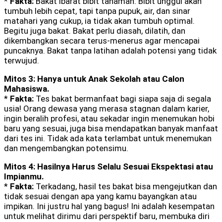
*
Fakta:
Bakat ibarat bibit tanaman. Bibit unggul akan
tumbuh lebih cepat, tapi tanpa pupuk, air, dan sinar
matahari yang cukup, ia tidak akan tumbuh optimal.
Begitu juga bakat. Bakat perlu diasah, dilatih, dan
dikembangkan secara terus-menerus agar mencapai
puncaknya. Bakat tanpa latihan adalah potensi yang tidak
terwujud.
Mitos 3: Hanya untuk Anak Sekolah atau Calon
Mahasiswa.
*
Fakta:
Tes bakat bermanfaat bagi siapa saja di segala
usia! Orang dewasa yang merasa stagnan dalam karier,
ingin beralih profesi, atau sekadar ingin menemukan hobi
baru yang sesuai, juga bisa mendapatkan banyak manfaat
dari tes ini. Tidak ada kata terlambat untuk menemukan
dan mengembangkan potensimu.
Mitos 4: Hasilnya Harus Selalu Sesuai Ekspektasi atau
Impianmu.
*
Fakta:
Terkadang, hasil tes bakat bisa mengejutkan dan
tidak sesuai dengan apa yang kamu bayangkan atau
impikan. Ini justru hal yang bagus! Ini adalah kesempatan
untuk melihat dirimu dari perspektif baru, membuka diri