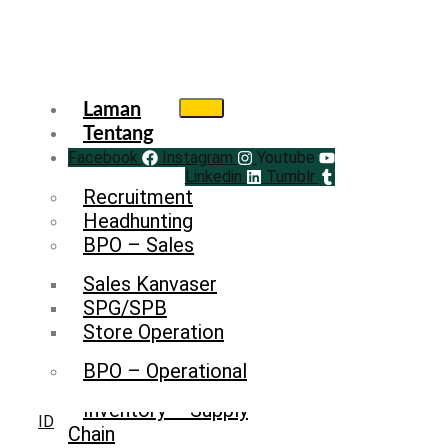
Laman
Tentang
Facebook
Service
Instagram
Youtube
Linkedin
Tumblr
Recruitment
Headhunting
BPO – Sales
Sales Kanvaser
SPG/SPB
Store Operation
BPO – Operational
Inventory – Supply
ID
Chain