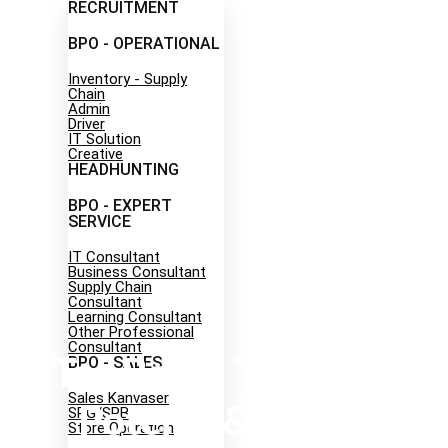
RECRUITMENT
BPO - OPERATIONAL
Inventory - Supply
Chain
Admin
Driver
IT Solution
Creative
HEADHUNTING
Career
BPO - EXPERT
SERVICE
IT Consultant
Business Consultant
Supply Chain
Consultant
Learning Consultant
Other Professional
Consultant
BPO - SALES
Tes Bakat Temukan
Sales Kanvaser
Potensi & Karier
SPG/SPB
Store Operation