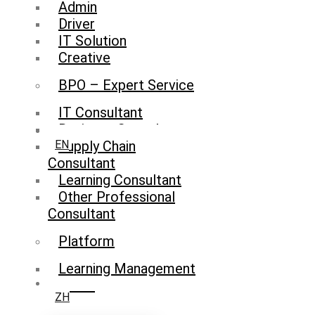
Admin
Driver
IT Solution
Creative
BPO – Expert Service
IT Consultant
Business Consultant
Supply Chain
EN
Consultant
Learning Consultant
Other Professional
Consultant
Platform
Learning Management
System
ZH