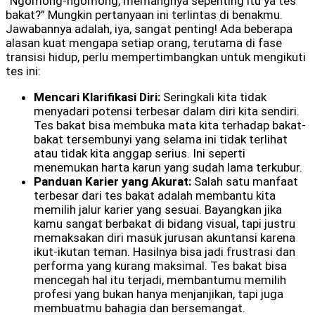
“Ngomong-ngomong, memangnya sepenting itu ya tes
bakat?” Mungkin pertanyaan ini terlintas di benakmu.
Jawabannya adalah, iya, sangat penting! Ada beberapa
alasan kuat mengapa setiap orang, terutama di fase
transisi hidup, perlu mempertimbangkan untuk mengikuti
tes ini:
Mencari Klarifikasi Diri:
Seringkali kita tidak
menyadari potensi terbesar dalam diri kita sendiri.
Tes bakat bisa membuka mata kita terhadap bakat-
bakat tersembunyi yang selama ini tidak terlihat
atau tidak kita anggap serius. Ini seperti
menemukan harta karun yang sudah lama terkubur.
Panduan Karier yang Akurat:
Salah satu manfaat
terbesar dari tes bakat adalah membantu kita
memilih jalur karier yang sesuai. Bayangkan jika
kamu sangat berbakat di bidang visual, tapi justru
memaksakan diri masuk jurusan akuntansi karena
ikut-ikutan teman. Hasilnya bisa jadi frustrasi dan
performa yang kurang maksimal. Tes bakat bisa
mencegah hal itu terjadi, membantumu memilih
profesi yang bukan hanya menjanjikan, tapi juga
membuatmu bahagia dan bersemangat.